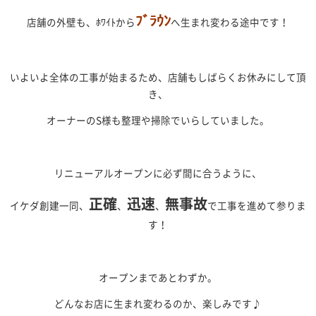
ﾌﾞﾗｳﾝ
店舗の外壁も、ﾎﾜｲﾄから
へ生まれ変わる途中です！
いよいよ全体の工事が始まるため、店舗もしばらくお休みにして頂
き、
オーナーのS様も整理や掃除でいらしていました。
リニューアルオープンに必ず間に合うように、
正確
迅速
無事故
イケダ創建一同、
、
、
で工事を進めて参りま
す！
オープンまであとわずか。
どんなお店に生まれ変わるのか、楽しみです♪