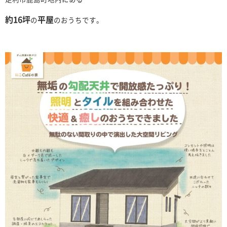
約16坪
平屋
の
のおうちです。