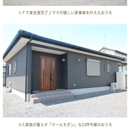
１Ｆで身支度完了♪ママが嬉しい家事楽を叶えたおうち
３人家族が暮らす「クールモダン」な23坪平屋のおうち