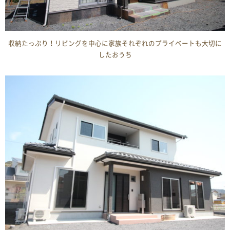
収納たっぷり！リビングを中心に家族それぞれのプライベートも大切に
したおうち