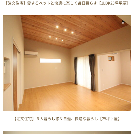
【注文住宅】愛するペットと快適に楽しく毎日暮らす【1LDK25坪平屋】
【注文住宅】３人暮らし悠々自適、快適な暮らし【25坪平屋】