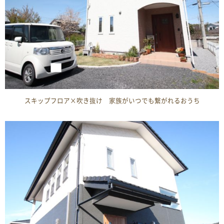
スキップフロア×吹き抜け 家族がいつでも繋がれるおうち