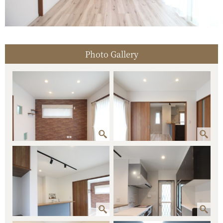
Photo Gallery