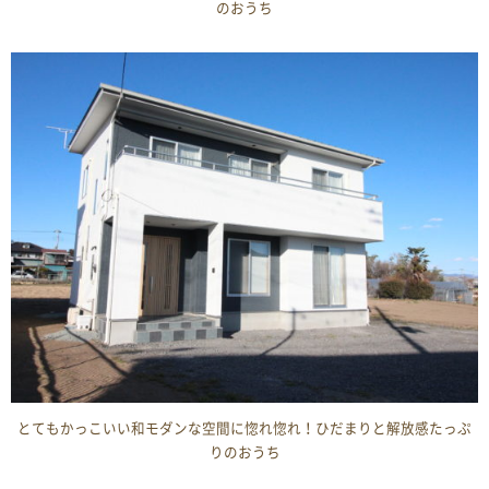
のおうち
とてもかっこいい和モダンな空間に惚れ惚れ！ひだまりと解放感たっぷ
りのおうち