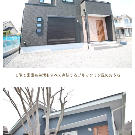
１階で家事も生活もすべて完結するブルックリン風のおうち