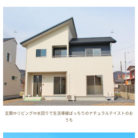
玄関⇔リビング⇔水回りで生活導線ばっちりのナチュラルテイストのお
うち