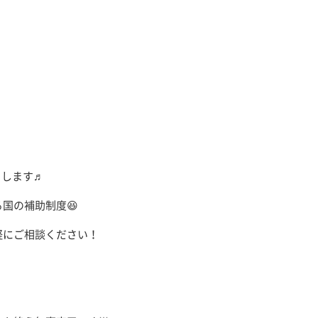
！
トします♬
国の補助制度😆
軽にご相談ください！