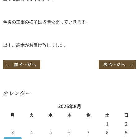
今後の工事の様子は随時公開していきます。
以上、髙木がお届け致しました。
カレンダー
2026年8月
月
火
水
木
金
土
日
1
2
3
4
5
6
7
8
9