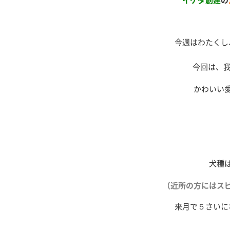
イケダ創建
の
今週はわたくし
今回は、
かわいい
犬種
（近所の方にはス
来月で５さいに