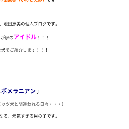
池田恵美（いけだえみ）
です
、池田恵美の個人ブログです。
アイドル
我が家の
！！！
愛犬をご紹介します！！！
ポメラニアン
は
♪
ピッツ犬と間違われる日々・・・）
なる、元気すぎる男の子です。