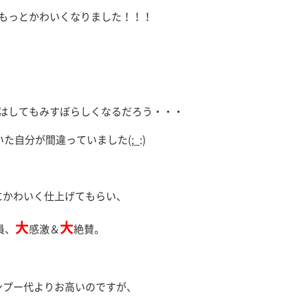
もっとかわいくなりました！！！
はしてもみすぼらしくなるだろう・・・
た自分が間違っていました(;_:)
にかわいく仕上げてもらい、
大
大
員、
感激＆
絶賛。
ンプー代よりお高いのですが、